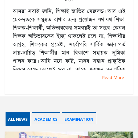
আমরা সবাই জানি, শিক্ষাই জাতির মেরুদন্ড। আর এই
মেরুদন্ডকে সমুন্নত রাখার জন্য প্রয়োজন যথাযথ শিক্ষা।
শিক্ষক-শিক্ষার্থী, অভিভাবকের সমন্বয়ই তা সম্ভব। কেবল
শিক্ষক অভিভাবকের ইচ্ছা থাকলেই চলে না, শিক্ষার্থীর
আগ্রহ, শিক্ষকের প্রচেষ্টা, সর্বোপরি সার্বিক জ্ঞান-গর্ভ
দায়-দায়িত্ব শিক্ষার্থীর মান বিকাশে সহায়ক ভুমিকা
পালন করে। আমি মনে করি, মানব সন্তান প্রাকৃতিক
নিয়মে বেড়ে চললেই হবে না, তাকে একজন সুনাগরিক
হয়ে রাষ্ট্রে বসবাস করতে হবে। আর এই সুনাগরিক হয়ে
Read More
গড়ে তোলার জন্য প্রয়োজন শিক্ষা। আর শিক্ষার
প্রাতিষ্ঠানিক রূপরেখা ও কাঠামো গঠনের দায়-দায়িত্ব
প্রথমে বহন করে বিদ্যালয়। এই রূপরেখা বাস্তবায়ন করা
এবং শিক্ষকদের ধ্যান-ধারণা বাধাগ্রস্থ হয় যদি সম্মানিত
অভিভাবকগণ অতিমাত্রায় তাদের সন্তান/পোষ্যদের প্রতি
ALL NEWS
ACADEMICS
EXAMINATION
স্নেহ পরায়ণ হয়ে পড়েন। তখন দুর্বল/পিছিয়ে পড়া
শিক্ষার্থীদের গড়ে তোলা কিংবা শাসন করা শিক্ষক/