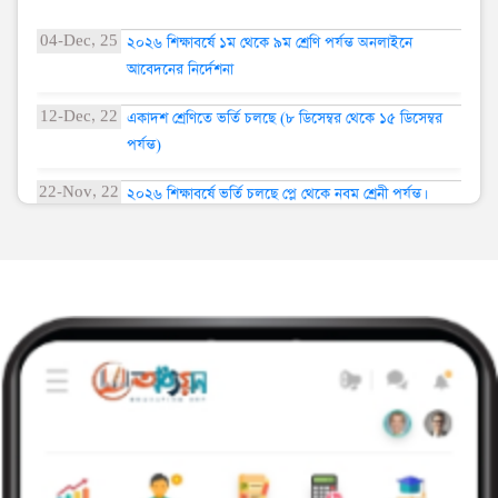
ব্যাপারে লক্ষ্য রাখার ক্ষেত্রে অভিভাবকের যথেষ্ট ভূমিকা
04-Dec, 25
২০২৬ শিক্ষাবর্ষে ১ম থেকে ৯ম শ্রেণি পর্যন্ত অনলাইনে
রয়েছে। নারী শিক্ষার অগ্রগতিতে এই প্রতিষ্ঠান থেকে
আবেদনের নির্দেশনা
শিক্ষার্থী যেন তার প্রাথমিক জীবনকে সুদৃঢ করে গড়ে
12-Dec, 22
একাদশ শ্রেণিতে ভর্তি চলছে (৮ ডিসেম্বর থেকে ১৫ ডিসেম্বর
তুলতে পারে সেজন্য অত্র প্রতিষ্ঠানের গভর্নিং বডি,
পর্যন্ত)
শিক্ষক/শিক্ষিকা, প্রভাষক/প্রভাষিকা ও সচেতন সুশীল
অভিভাবকগণের আন্তরিক সহযোগিতা কামনা করছি।
22-Nov, 22
২০২৬ শিক্ষাবর্ষে ভর্তি চলছে প্লে থেকে নবম শ্রেনী পর্যন্ত।
10-Aug, 21
ইউনিফর্ম পরিহিত ২ কপি ছবি
10-Aug, 21
হলদে পাখি গাইড গাইডারদের ৫দিন ব্যাপি প্রশিক্ষণ
10-Aug, 21
আপনার পুত্র/কন্যা পরবর্তী ক্লাসে উত্তীর্ণ হযেছে।
10-Aug, 21
মহান আন্তর্জাতিক মাতৃভাষা দিবস-2021