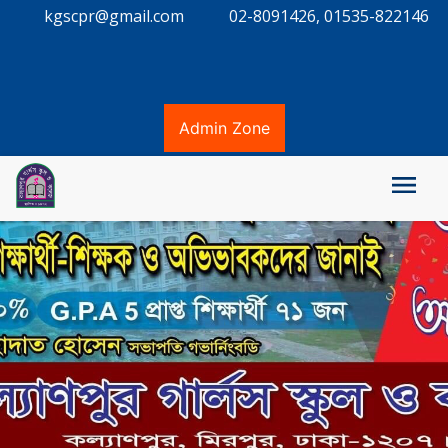
kgscpr@gmail.com
02-8091426, 01535-822146
Admin Zone