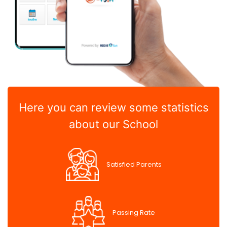
Here you can review some statistics
about our School
Satisfied Parents
Passing Rate