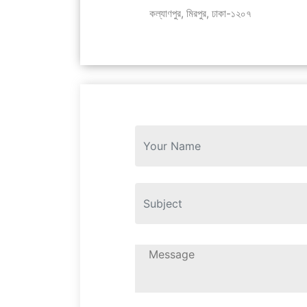
কল্যাণপুর, মিরপুর, ঢাকা-১২০৭