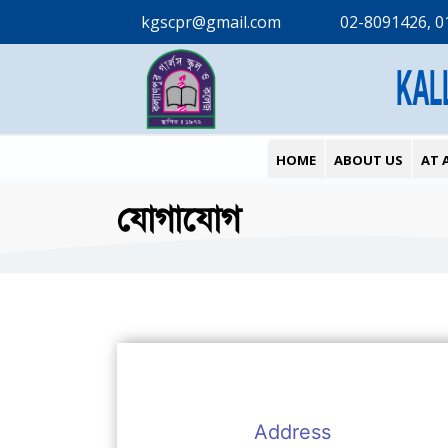
kgscpr@gmail.com
02-8091426, 0
KAL
HOME
ABOUT US
AT 
যোগাযোগ
Address