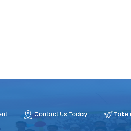
ent
Contact Us Today
Take 